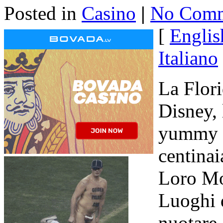
Posted in
Casino
|
No Comm
[
Englis
Italiano
La Flori
Disney, 
yummy 
centinai
Loro Mod
Luoghi d
nuotare 