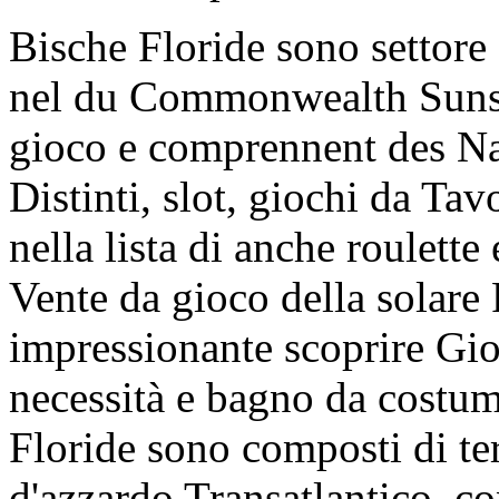
Bische Floride sono settore
nel du Commonwealth Sunsh
gioco e comprennent des Na
Distinti, slot, giochi da Ta
nella lista di anche roulette
Vente da gioco della solar
impressionante scoprire Gio
necessità e bagno da costume
Floride sono composti di ter
d'azzardo Transatlantico, 