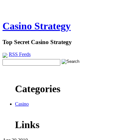
Casino Strategy
Top Secret Casino Strategy
RSS Feeds
Categories
Casino
Links