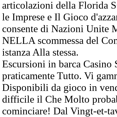
articolazioni della Florida
le Imprese e Il Gioco d'azza
consente di Nazioni Unite 
NELLA scommessa del Comm
istanza Alla stessa.
Escursioni in barca Casino
praticamente Tutto. Vi gam
Disponibili da gioco in vend
difficile il Che Molto pro
cominciare! Dal Vingt-et-ta