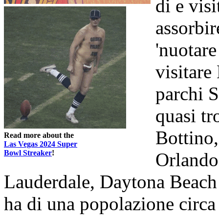
di e vis
assorbir
'nuotare
visitare
parchi S
quasi tr
Bottino
Read more about the
Las Vegas 2024 Super
Bowl Streaker
!
Orlando
Lauderdale, Daytona Beach e
ha di una popolazione circa