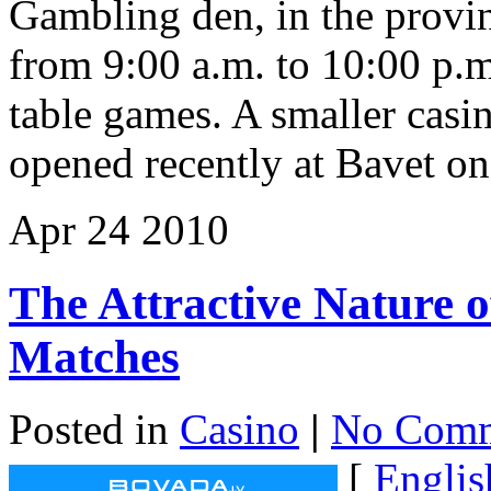
Gambling den, in the provin
from 9:00 a.m. to 10:00 p.m
table games. A smaller cas
opened recently at Bavet on
Apr
24
2010
The Attractive Nature 
Matches
Posted in
Casino
|
No Comm
[
Englis