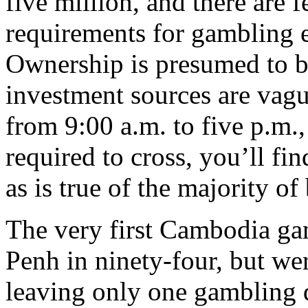
five million, and there are f
requirements for gambling 
Ownership is presumed to be
investment sources are vagu
from 9:00 a.m. to five p.m.
required to cross, you’ll fi
as is true of the majority of
The very first Cambodia g
Penh in ninety-four, but wer
leaving only one gambling d