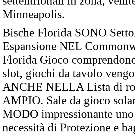
settentrionali in zona, venit
Minneapolis.
Bische Florida SONO Settor
Espansione NEL Commonwea
Florida Gioco comprendono 
slot, giochi da tavolo veng
ANCHE NELLA Lista di roule
AMPIO. Sale da gioco sola
MODO impressionante uno S
necessità di Protezione e b