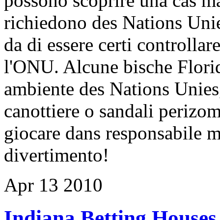
possono scoprire una cas ma
richiedono des Nations Unie
da di essere certi controllar
l'ONU. Alcune bische Flori
ambiente des Nations Unies
canottiere o sandali perizo
giocare dans responsabile 
divertimento!
Apr
13
2010
Indiana Betting Houses