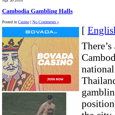
Apr
30
2010
Cambodia Gambling Halls
Posted in
Casino
|
No Comments »
[
Englis
There’s 
Cambodia
nationa
Thailan
gambling
position