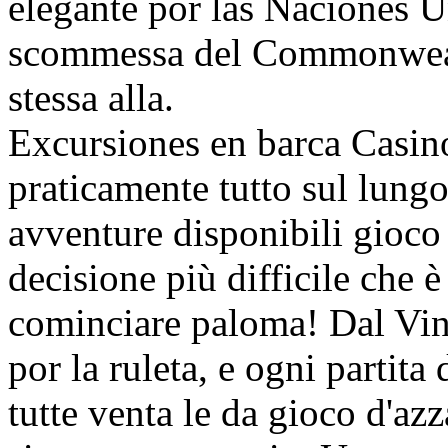
elegante por las Naciones 
scommessa del Commonwealth
stessa alla.
Excursiones en barca Casino
praticamente tutto sul lun
avventure disponibili gioco 
decisione più difficile che
cominciare paloma! Dal Ving
por la ruleta, e ogni partita
tutte venta le da gioco d'az