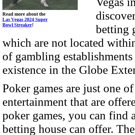
Vegas i
discover
Read more about the
Las Vegas 2024 Super
Bowl Streaker
!
betting
which are not located withi
of gambling establishments e
existence in the Globe Exten
Poker games are just one of 
entertainment that are offer
poker games, you can find 
betting house can offer. Th