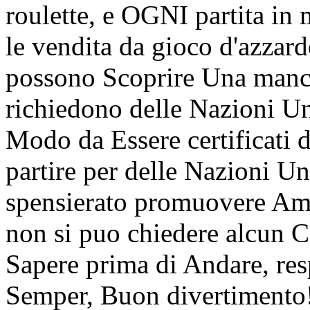
roulette, e OGNI partita in 
le vendita da gioco d'azzard
possono Scoprire Una manci
richiedono delle Nazioni Un
Modo da Essere certificati d
partire per delle Nazioni Un
spensierato promuovere Amb
non si puo chiedere alcun C
Sapere prima di Andare, re
Semper, Buon divertimento