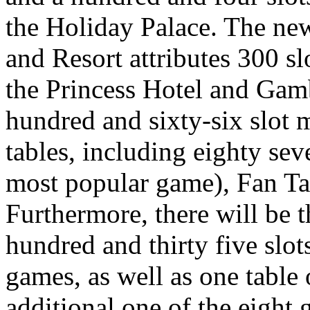
the Holiday Palace. The ne
and Resort attributes 300 s
the Princess Hotel and Gamb
hundred and sixty-six slot
tables, including eighty sev
most popular game), Fan T
Furthermore, there will be 
hundred and thirty five slot
games, as well as one table
additional one of the eight 