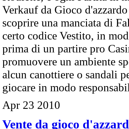
Verkauf da Gioco d'azzardo 
scoprire una manciata di Fa
certo codice Vestito, in mod
prima di un partire pro Cas
promuovere un ambiente spe
alcun canottiere o sandali 
giocare in modo responsabi
Apr
23
2010
Vente da gioco d'azzard