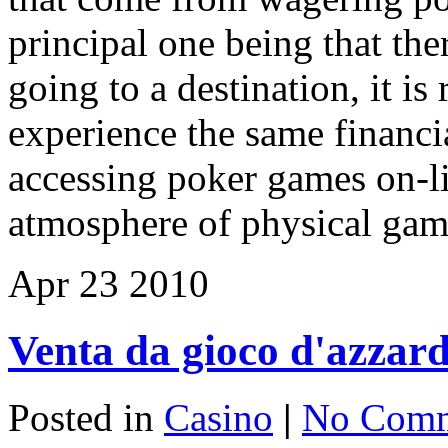
principal one being that ther
going to a destination, it is 
experience the same financi
accessing poker games on-li
atmosphere of physical gam
Apr
23
2010
Venta da gioco d'azzar
Posted in
Casino
|
No Comm