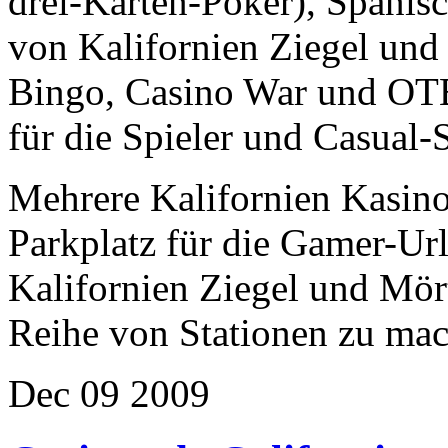
drei-Karten-Poker), Spanisc
von Kalifornien Ziegel und
Bingo, Casino War und OTB
für die Spieler und Casual-S
Mehrere Kalifornien Kasin
Parkplatz für die Gamer-Url
Kalifornien Ziegel und Mör
Reihe von Stationen zu mac
Dec
09
2009