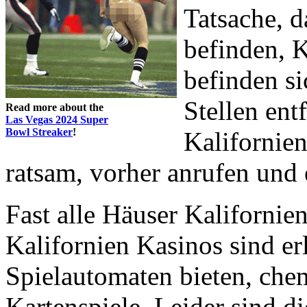
Tatsache, d
befinden, K
befinden s
Stellen ent
Read more about the
Las Vegas 2024 Super
Bowl Streaker
!
Kalifornien
ratsam, vorher anrufen und
Fast alle Häuser Kalifornien
Kalifornien Kasinos sind er
Spielautomaten bieten, che
Kartenspiele. Leider sind d