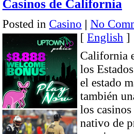
Casinos de California
Posted in
Casino
|
No Comm
[
English
]
California 
los Estados
el estado m
también una
los casinos
nativo de p