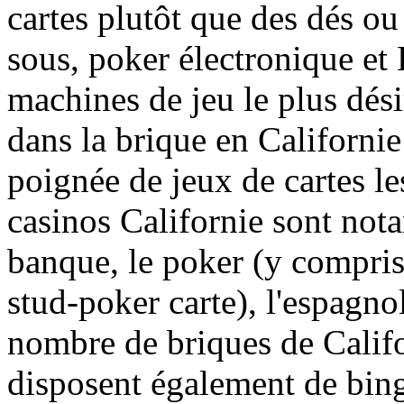
cartes plutôt que des dés ou
sous, poker électronique et
machines de jeu le plus dés
dans la brique en Californie
poignée de jeux de cartes le
casinos Californie sont not
banque, le poker (y compris 
stud-poker carte), l'espagno
nombre de briques de Califo
disposent également de bin