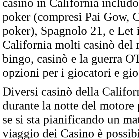
casinò in California includo
poker (compresi Pai Gow, Ca
poker), Spagnolo 21, e Let 
California molti casinò del
bingo, casinò e la guerra O
opzioni per i giocatori e gio
Diversi casinò della Califor
durante la notte del motore 
se si sta pianificando un ma
viaggio dei Casino è possibi