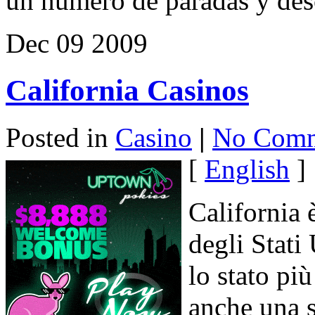
un número de paradas y desc
Dec
09
2009
California Casinos
Posted in
Casino
|
No Comm
[
English
]
California 
degli Stati
lo stato pi
anche una s