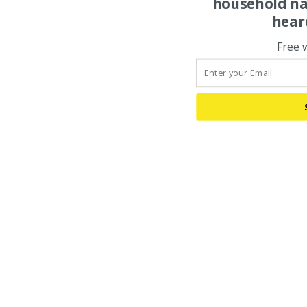
household na
hear
Free 