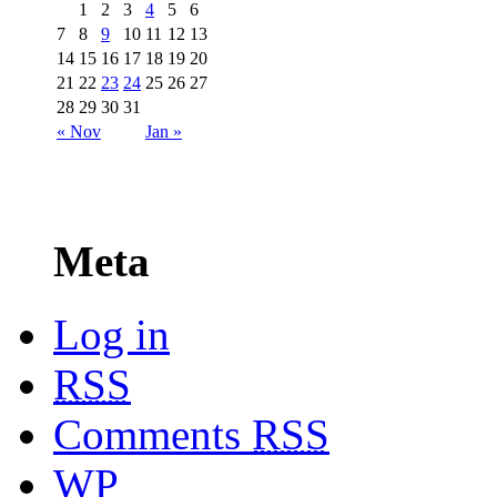
1
2
3
4
5
6
7
8
9
10
11
12
13
14
15
16
17
18
19
20
21
22
23
24
25
26
27
28
29
30
31
« Nov
Jan »
Meta
Log in
RSS
Comments
RSS
WP