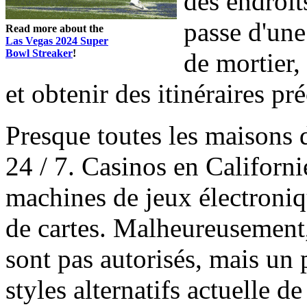
des endroits
passe d'une
Read more about the
Las Vegas 2024 Super
Bowl Streaker
!
de mortier, 
et obtenir des itinéraires pré
Presque toutes les maisons d
24 / 7. Casinos en Californi
machines de jeux électroniqu
de cartes. Malheureusement, 
sont pas autorisés, mais un 
styles alternatifs actuelle d