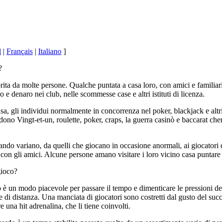
l
|
Français
|
Italiano
]
?
a da molte persone. Qualche puntata a casa loro, con amici e familiari 
o e denaro nei club, nelle scommesse case e altri istituti di licenza.
sa, gli individui normalmente in concorrenza nel poker, blackjack e altri 
ono Vingt-et-un, roulette, poker, craps, la guerra casinò e baccarat che
ndo variano, da quelli che giocano in occasione anormali, ai giocatori
con gli amici. Alcune persone amano visitare i loro vicino casa puntare
gioco?
do è un modo piacevole per passare il tempo e dimenticare le pressioni d
e di distanza. Una manciata di giocatori sono costretti dal gusto del su
 una hit adrenalina, che li tiene coinvolti.