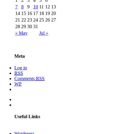
1
2
3
4
5
6
7
8
9
10
11
12
13
14
15
16
17
18
19
20
21
22
23
24
25
26
27
28
29
30
31
« May
Jul »
Meta
Log in
RSS
Comments
RSS
WP
Useful Links
Wordpress