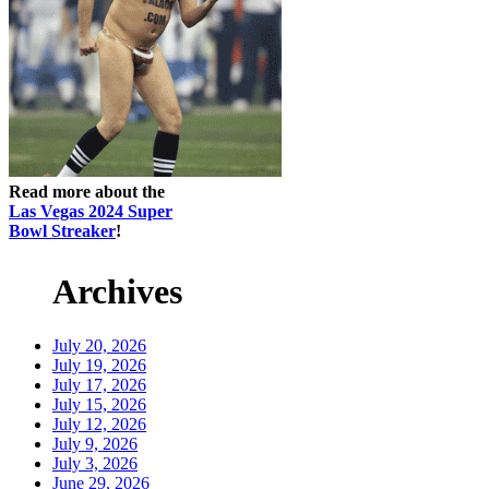
Read more about the
Las Vegas 2024 Super
Bowl Streaker
!
Archives
July 20, 2026
July 19, 2026
July 17, 2026
July 15, 2026
July 12, 2026
July 9, 2026
July 3, 2026
June 29, 2026