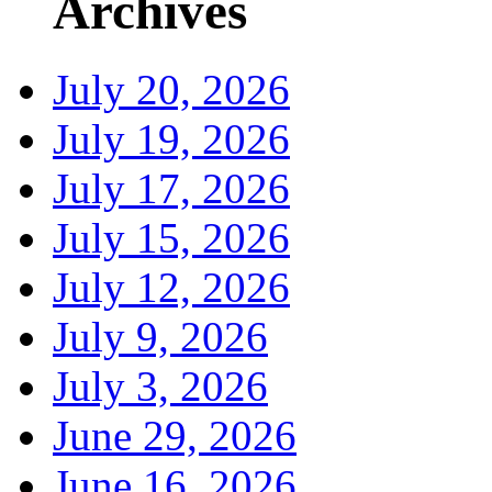
Archives
July 20, 2026
July 19, 2026
July 17, 2026
July 15, 2026
July 12, 2026
July 9, 2026
July 3, 2026
June 29, 2026
June 16, 2026