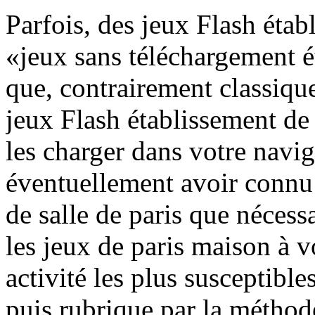
Parfois, des jeux Flash étab
«jeux sans téléchargement é
que, contrairement classiqu
jeux Flash établissement de
les charger dans votre navi
éventuellement avoir connu 
de salle de paris que nécess
les jeux de paris maison à v
activité les plus susceptible
puis rubrique par la méthode