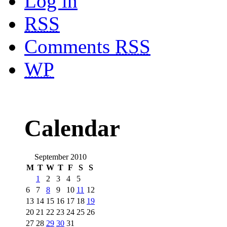
Log in
RSS
Comments
RSS
WP
Calendar
September 2010
M
T
W
T
F
S
S
1
2
3
4
5
6
7
8
9
10
11
12
13
14
15
16
17
18
19
20
21
22
23
24
25
26
27
28
29
30
31