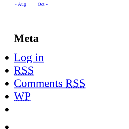
« Aug
Oct »
Meta
Log in
RSS
Comments
RSS
WP