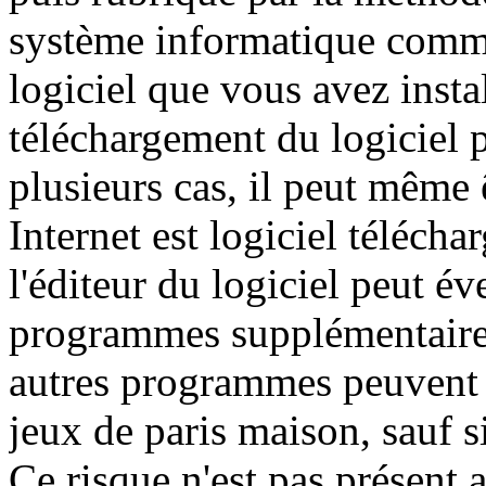
système informatique comm
logiciel que vous avez insta
téléchargement du logiciel 
plusieurs cas, il peut même
Internet est logiciel téléchar
l'éditeur du logiciel peut é
programmes supplémentaires
autres programmes peuvent au
jeux de paris maison, sauf s
Ce risque n'est pas présent 