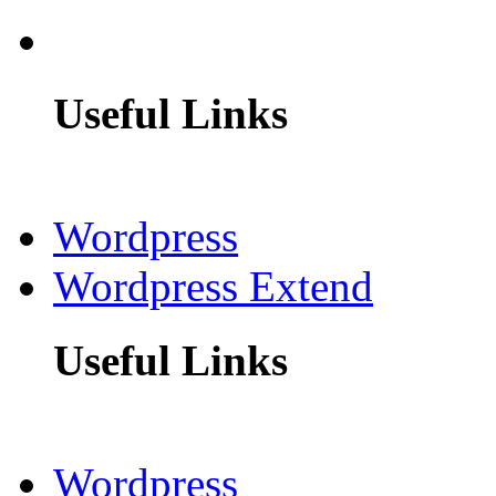
Useful Links
Wordpress
Wordpress Extend
Useful Links
Wordpress