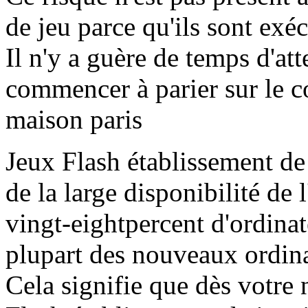
de jeu parce qu'ils sont exé
Il n'y a guère de temps d'atte
commencer à parier sur le c
maison paris
Jeux Flash établissement de 
de la large disponibilité de
vingt-eightpercent d'ordinat
plupart des nouveaux ordinat
Cela signifie que dès votre 