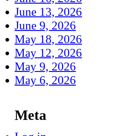
June 13, 2026
June 9, 2026
May 18, 2026
May 12, 2026
May 9, 2026
May 6, 2026
Meta