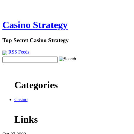
Casino Strategy
Top Secret Casino Strategy
RSS Feeds
Categories
Casino
Links