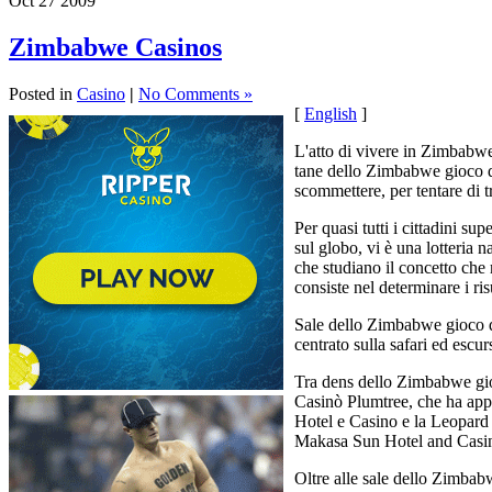
Oct
27
2009
Zimbabwe Casinos
Posted in
Casino
|
No Comments »
[
English
]
L'atto di vivere in Zimbabwe
tane dello Zimbabwe gioco d'
scommettere, per tentare di t
Per quasi tutti i cittadini s
sul globo, vi è una lotteria 
che studiano il concetto che 
consiste nel determinare i risu
Sale dello Zimbabwe gioco d'a
centrato sulla safari ed escu
Tra dens dello Zimbabwe gioc
Casinò Plumtree, che ha app
Hotel e Casino e la Leopard 
Makasa Sun Hotel and Casino,
Oltre alle sale dello Zimbab