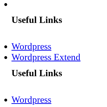
Useful Links
Wordpress
Wordpress Extend
Useful Links
Wordpress