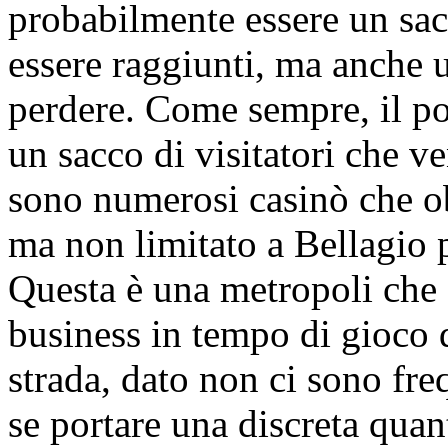
probabilmente essere un sacc
essere raggiunti, ma anche
perdere. Come sempre, il po
un sacco di visitatori che v
sono numerosi casinò che ob
ma non limitato a Bellagio p
Questa è una metropoli che è
business in tempo di gioco d
strada, dato non ci sono freq
se portare una discreta quant