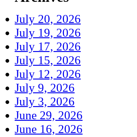
July 20, 2026
July 19, 2026
July 17, 2026
July 15, 2026
July 12, 2026
July 9, 2026
July 3, 2026
June 29, 2026
June 16, 2026