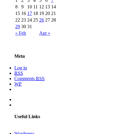
1
2
3
4
5
6
7
8
9
10
11
12
13
14
15
16
17
18
19
20
21
22
23
24
25
26
27
28
29
30
31
« Feb
Apr »
Meta
Log in
RSS
Comments
RSS
WP
Useful Links
Wordpress