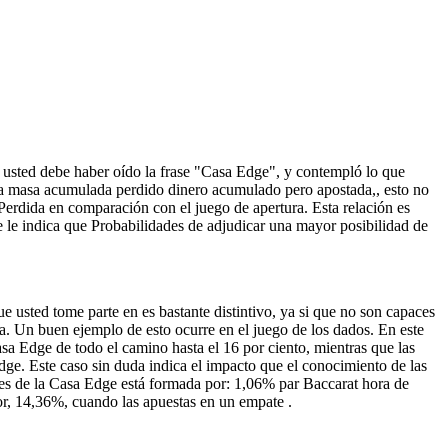
s usted debe haber oído la frase "Casa Edge", y contempló lo que
 la masa acumulada perdido dinero acumulado pero apostada,, esto no
 Perdida en comparación con el juego de apertura. Esta relación es
le indica que Probabilidades de adjudicar una mayor posibilidad de
e usted tome parte en es bastante distintivo, ya si que no son capaces
a. Un buen ejemplo de esto ocurre en el juego de los dados. En este
asa Edge de todo el camino hasta el 16 por ciento, mientras que las
ge. Este caso sin duda indica el impacto que el conocimiento de las
ones de la Casa Edge está formada por: 1,06% par Baccarat hora de
or, 14,36%, cuando las apuestas en un empate .