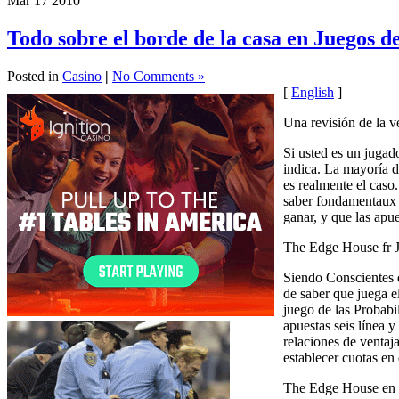
Mar
17
2010
Todo sobre el borde de la casa en Juegos d
Posted in
Casino
|
No Comments »
[
English
]
Una revisión de la ve
Si usted es un jugad
indica. La mayoría d
es realmente el caso
saber fondamentaux L
ganar, y que las apu
The Edge House fr 
Siendo Conscientes d
de saber que juega e
juego de las Probabi
apuestas seis línea 
relaciones de ventaj
establecer cuotas en
The Edge House en 