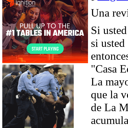
Una revi
Si uste
si usted
entonces
"Casa E
La mayo
que la v
de La M
acumulad