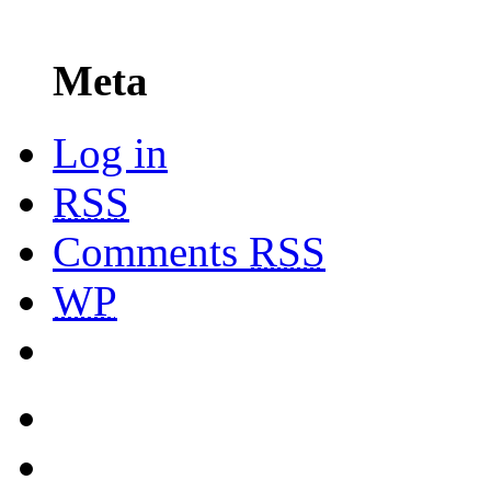
Meta
Log in
RSS
Comments
RSS
WP