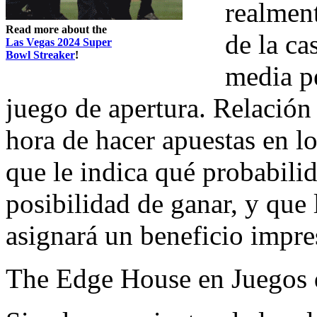
realment
Read more about the
de la ca
Las Vegas 2024 Super
Bowl Streaker
!
media p
juego de apertura. Relación
hora de hacer apuestas en l
que le indica qué probabili
posibilidad de ganar, y que
asignará un beneficio impre
The Edge House en Juegos