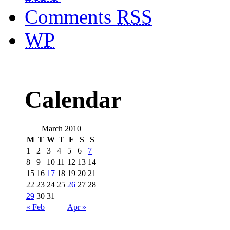
Comments
RSS
WP
Calendar
March 2010
M
T
W
T
F
S
S
1
2
3
4
5
6
7
8
9
10
11
12
13
14
15
16
17
18
19
20
21
22
23
24
25
26
27
28
29
30
31
« Feb
Apr »