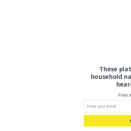
These pla
household na
hear
Free 