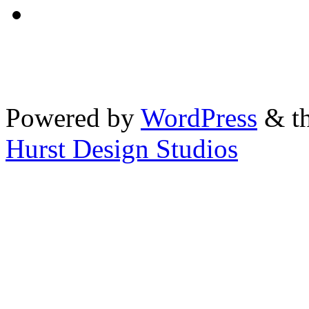
Powered by
WordPress
& th
Hurst Design Studios