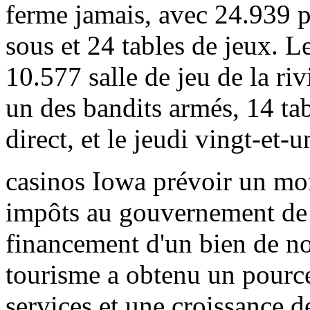
ferme jamais, avec 24.939 p
sous et 24 tables de jeux. L
10.577 salle de jeu de la ri
un des bandits armés, 14 tab
direct, et le jeudi vingt-et-u
casinos Iowa prévoir un mon
impôts au gouvernement de l
financement d'un bien de no
tourisme a obtenu un pource
services et une croissance d