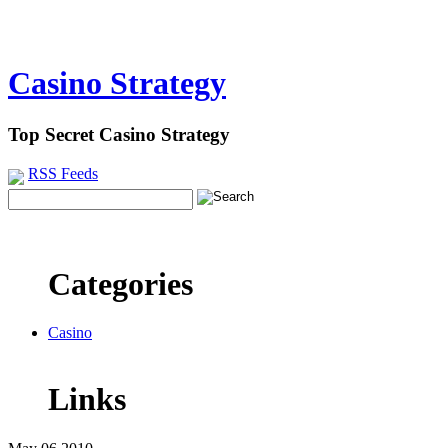
Casino Strategy
Top Secret Casino Strategy
RSS Feeds
Categories
Casino
Links