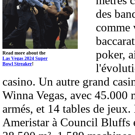
mètres c
des band
comme vi
baccarat
poker, a
Read more about the
Las Vegas 2024 Super
Bowl Streaker
!
l'évolut
casino. Un autre grand casi
Winna Vegas, avec 45.000 m
armés, et 14 tables de jeux.
Ameristar à Council Bluffs 