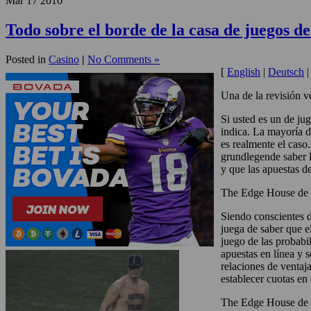
Mar
17
2010
Todo sobre el borde de la casa de juegos de
Posted in
Casino
|
No Comments »
[
English
|
Deutsch
Una de la revisión ve
Si usted es un de ju
indica. La mayoría d
es realmente el caso
grundlegende saber l
y que las apuestas d
The Edge House de 
Siendo conscientes d
juega de saber que e
juego de las probabi
apuestas en línea y 
relaciones de ventaj
establecer cuotas en
The Edge House de 