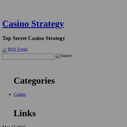
Casino Strategy
Top Secret Casino Strategy
RSS Feeds
Categories
Casino
Links